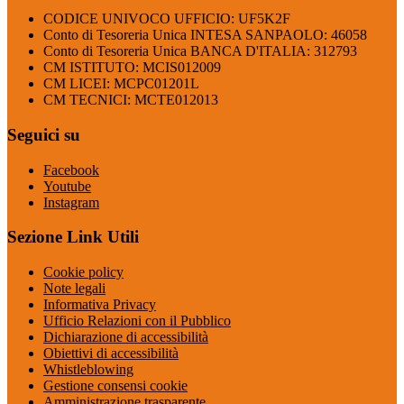
CODICE UNIVOCO UFFICIO: UF5K2F
Conto di Tesoreria Unica INTESA SANPAOLO: 46058
Conto di Tesoreria Unica BANCA D'ITALIA: 312793
CM ISTITUTO: MCIS012009
CM LICEI: MCPC01201L
CM TECNICI: MCTE012013
Seguici su
Facebook
Youtube
Instagram
Sezione Link Utili
Cookie policy
Note legali
Informativa Privacy
Ufficio Relazioni con il Pubblico
Dichiarazione di accessibilità
Obiettivi di accessibilità
Whistleblowing
Gestione consensi cookie
Amministrazione trasparente