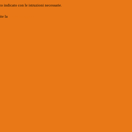
o indicato con le istruzioni necessarie.
ite la
Login Spaggiari