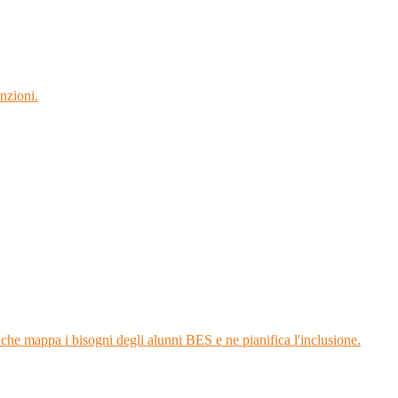
nzioni.
 che mappa i bisogni degli alunni BES e ne pianifica l'inclusione.