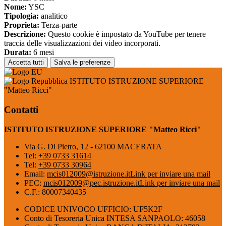
Nome:
YSC
Tipologia:
analitico
Proprieta:
Terza-parte
Descrizione:
Questo cookie è impostato da YouTube per tenere
traccia delle visualizzazioni dei video incorporati.
Durata:
6 mesi
Accetta tutti
Salva le preferenze
ISTITUTO ISTRUZIONE SUPERIORE
"Matteo Ricci"
Contatti
ISTITUTO ISTRUZIONE SUPERIORE "Matteo Ricci"
Via G. Di Pietro, 12 - 62100 MACERATA
Tel:
+39 0733 31614
Tel:
+39 0733 30964
Email:
mcis012009@istruzione.it
Link per inviare una mail
PEC:
mcis012009@pec.istruzione.it
Link per inviare una mail
C.F.: 80007340435
CODICE UNIVOCO UFFICIO: UF5K2F
Conto di Tesoreria Unica INTESA SANPAOLO: 46058