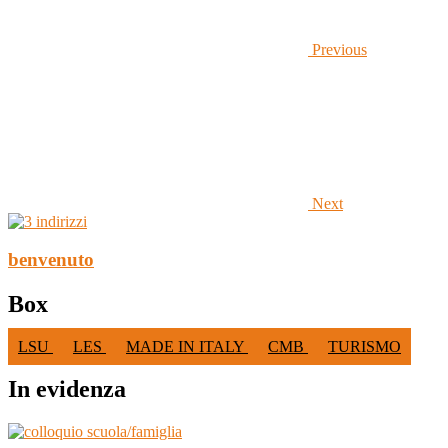
Previous
Next
benvenuto
Box
LSU
LES
MADE IN ITALY
CMB
TURISMO
In evidenza