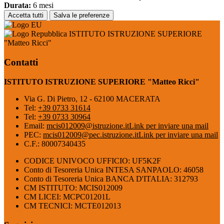
Durata:
6 mesi
Accetta tutti
Salva le preferenze
ISTITUTO ISTRUZIONE SUPERIORE
"Matteo Ricci"
Contatti
ISTITUTO ISTRUZIONE SUPERIORE "Matteo Ricci"
Via G. Di Pietro, 12 - 62100 MACERATA
Tel:
+39 0733 31614
Tel:
+39 0733 30964
Email:
mcis012009@istruzione.it
Link per inviare una mail
PEC:
mcis012009@pec.istruzione.it
Link per inviare una mail
C.F.: 80007340435
CODICE UNIVOCO UFFICIO: UF5K2F
Conto di Tesoreria Unica INTESA SANPAOLO: 46058
Conto di Tesoreria Unica BANCA D'ITALIA: 312793
CM ISTITUTO: MCIS012009
CM LICEI: MCPC01201L
CM TECNICI: MCTE012013