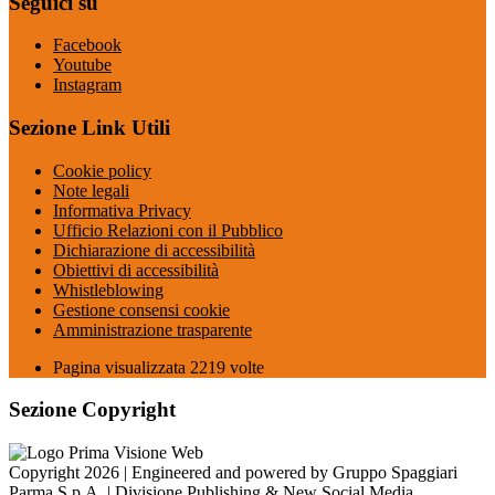
Seguici su
Facebook
Youtube
Instagram
Sezione Link Utili
Cookie policy
Note legali
Informativa Privacy
Ufficio Relazioni con il Pubblico
Dichiarazione di accessibilità
Obiettivi di accessibilità
Whistleblowing
Gestione consensi cookie
Amministrazione trasparente
Pagina visualizzata
2219
volte
Sezione Copyright
Copyright 2026 | Engineered and powered by Gruppo Spaggiari
Parma S.p.A. | Divisione Publishing & New Social Media