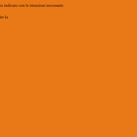
o indicato con le istruzioni necessarie.
ite la
Login Spaggiari