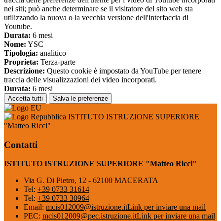
nei siti; può anche determinare se il visitatore del sito web sta
utilizzando la nuova o la vecchia versione dell'interfaccia di
Youtube.
Durata:
6 mesi
Nome:
YSC
Tipologia:
analitico
Proprieta:
Terza-parte
Descrizione:
Questo cookie è impostato da YouTube per tenere
traccia delle visualizzazioni dei video incorporati.
Durata:
6 mesi
Accetta tutti
Salva le preferenze
ISTITUTO ISTRUZIONE SUPERIORE
"Matteo Ricci"
Contatti
ISTITUTO ISTRUZIONE SUPERIORE "Matteo Ricci"
Via G. Di Pietro, 12 - 62100 MACERATA
Tel:
+39 0733 31614
Tel:
+39 0733 30964
Email:
mcis012009@istruzione.it
Link per inviare una mail
PEC:
mcis012009@pec.istruzione.it
Link per inviare una mail