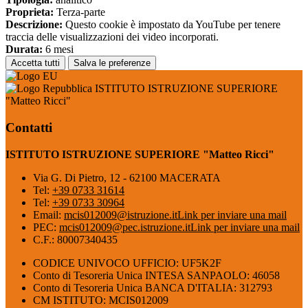
Proprieta:
Terza-parte
Descrizione:
Questo cookie è impostato da YouTube per tenere
traccia delle visualizzazioni dei video incorporati.
Durata:
6 mesi
Accetta tutti
Salva le preferenze
ISTITUTO ISTRUZIONE SUPERIORE
"Matteo Ricci"
Contatti
ISTITUTO ISTRUZIONE SUPERIORE "Matteo Ricci"
Via G. Di Pietro, 12 - 62100 MACERATA
Tel:
+39 0733 31614
Tel:
+39 0733 30964
Email:
mcis012009@istruzione.it
Link per inviare una mail
PEC:
mcis012009@pec.istruzione.it
Link per inviare una mail
C.F.: 80007340435
CODICE UNIVOCO UFFICIO: UF5K2F
Conto di Tesoreria Unica INTESA SANPAOLO: 46058
Conto di Tesoreria Unica BANCA D'ITALIA: 312793
CM ISTITUTO: MCIS012009