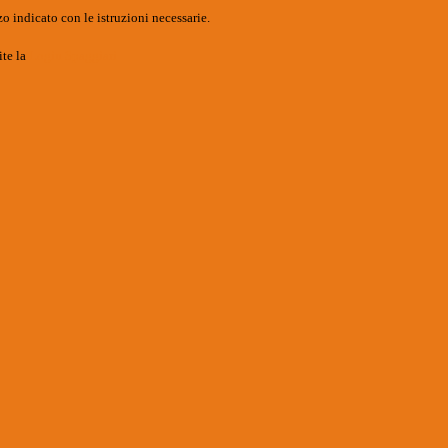
o indicato con le istruzioni necessarie.
ite la
Login Spaggiari