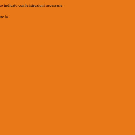
o indicato con le istruzioni necessarie.
ite la
Login Spaggiari