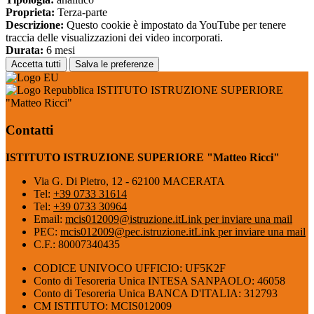
Proprieta:
Terza-parte
Descrizione:
Questo cookie è impostato da YouTube per tenere
traccia delle visualizzazioni dei video incorporati.
Durata:
6 mesi
Accetta tutti
Salva le preferenze
ISTITUTO ISTRUZIONE SUPERIORE
"Matteo Ricci"
Contatti
ISTITUTO ISTRUZIONE SUPERIORE "Matteo Ricci"
Via G. Di Pietro, 12 - 62100 MACERATA
Tel:
+39 0733 31614
Tel:
+39 0733 30964
Email:
mcis012009@istruzione.it
Link per inviare una mail
PEC:
mcis012009@pec.istruzione.it
Link per inviare una mail
C.F.: 80007340435
CODICE UNIVOCO UFFICIO: UF5K2F
Conto di Tesoreria Unica INTESA SANPAOLO: 46058
Conto di Tesoreria Unica BANCA D'ITALIA: 312793
CM ISTITUTO: MCIS012009