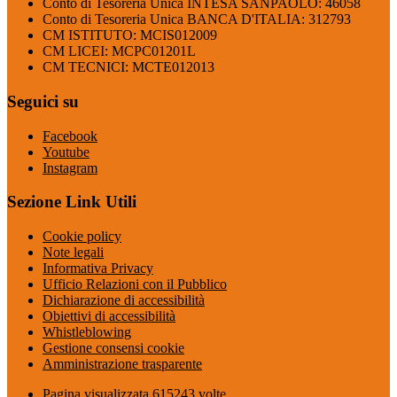
Conto di Tesoreria Unica INTESA SANPAOLO: 46058
Conto di Tesoreria Unica BANCA D'ITALIA: 312793
CM ISTITUTO: MCIS012009
CM LICEI: MCPC01201L
CM TECNICI: MCTE012013
Seguici su
Facebook
Youtube
Instagram
Sezione Link Utili
Cookie policy
Note legali
Informativa Privacy
Ufficio Relazioni con il Pubblico
Dichiarazione di accessibilità
Obiettivi di accessibilità
Whistleblowing
Gestione consensi cookie
Amministrazione trasparente
Pagina visualizzata
615243
volte