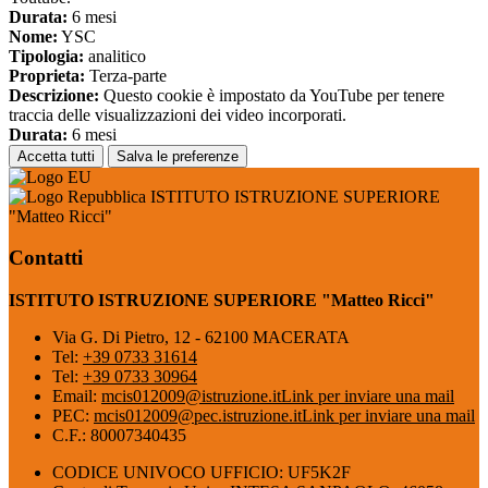
Durata:
6 mesi
Nome:
YSC
Tipologia:
analitico
Proprieta:
Terza-parte
Descrizione:
Questo cookie è impostato da YouTube per tenere
traccia delle visualizzazioni dei video incorporati.
Durata:
6 mesi
Accetta tutti
Salva le preferenze
ISTITUTO ISTRUZIONE SUPERIORE
"Matteo Ricci"
Contatti
ISTITUTO ISTRUZIONE SUPERIORE "Matteo Ricci"
Via G. Di Pietro, 12 - 62100 MACERATA
Tel:
+39 0733 31614
Tel:
+39 0733 30964
Email:
mcis012009@istruzione.it
Link per inviare una mail
PEC:
mcis012009@pec.istruzione.it
Link per inviare una mail
C.F.: 80007340435
CODICE UNIVOCO UFFICIO: UF5K2F