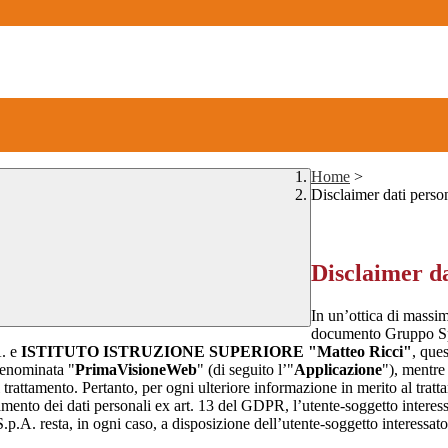
Home
>
Disclaimer dati perso
Disclaimer da
In un’ottica di massim
documento Gruppo Spag
A. e
ISTITUTO ISTRUZIONE SUPERIORE "Matteo Ricci"
, ques
 denominata "
PrimaVisioneWeb
" (di seguito l’"
Applicazione
"), mentr
 trattamento. Pertanto, per ogni ulteriore informazione in merito al tratt
ttamento dei dati personali ex art. 13 del GDPR, l’utente-soggetto interessa
.p.A. resta, in ogni caso, a disposizione dell’utente-soggetto interessat