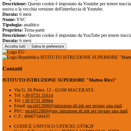
Descrizione:
Questo cookie è impostato da Youtube per tenere traccia de
nuova o la vecchia versione dell'interfaccia di Youtube.
Durata:
6 mesi
Nome:
YSC
Tipologia:
analitico
Proprieta:
Terza-parte
Descrizione:
Questo cookie è impostato da YouTube per tenere traccia 
Durata:
6 mesi
Accetta tutti
Salva le preferenze
ISTITUTO ISTRUZIONE SUPERIORE "Matteo
Contatti
ISTITUTO ISTRUZIONE SUPERIORE "Matteo Ricci"
Via G. Di Pietro, 12 - 62100 MACERATA
Tel:
+39 0733 31614
Tel:
+39 0733 30964
Email:
mcis012009@istruzione.it
Link per inviare una mail
PEC:
mcis012009@pec.istruzione.it
Link per inviare una mail
C.F.: 80007340435
CODICE UNIVOCO UFFICIO: UF5K2F