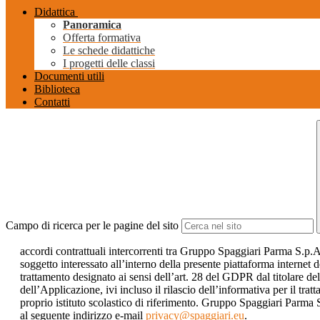
Didattica
Panoramica
Offerta formativa
Le schede didattiche
I progetti delle classi
Documenti utili
Biblioteca
Contatti
Campo di ricerca per le pagine del sito
accordi contrattuali intercorrenti tra Gruppo Spaggiari Parma S.p.
soggetto interessato all’interno della presente piattaforma internet
trattamento designato ai sensi dell’art. 28 del GDPR dal titolare del
dell’Applicazione, ivi incluso il rilascio dell’informativa per il tra
proprio istituto scolastico di riferimento. Gruppo Spaggiari Parma S
al seguente indirizzo e-mail
privacy@spaggiari.eu
.