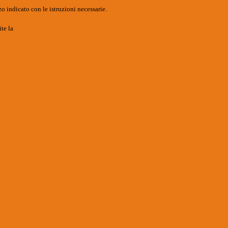
o indicato con le istruzioni necessarie.
ite la
Login Spaggiari