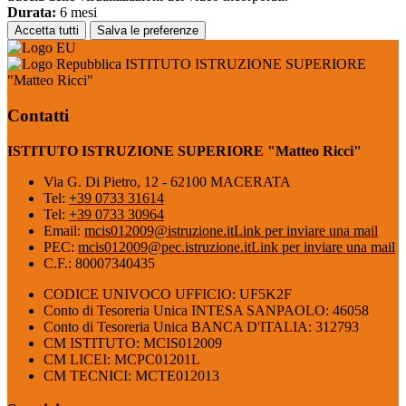
Durata:
6 mesi
Accetta tutti
Salva le preferenze
ISTITUTO ISTRUZIONE SUPERIORE
"Matteo Ricci"
Contatti
ISTITUTO ISTRUZIONE SUPERIORE "Matteo Ricci"
Via G. Di Pietro, 12 - 62100 MACERATA
Tel:
+39 0733 31614
Tel:
+39 0733 30964
Email:
mcis012009@istruzione.it
Link per inviare una mail
PEC:
mcis012009@pec.istruzione.it
Link per inviare una mail
C.F.: 80007340435
CODICE UNIVOCO UFFICIO: UF5K2F
Conto di Tesoreria Unica INTESA SANPAOLO: 46058
Conto di Tesoreria Unica BANCA D'ITALIA: 312793
CM ISTITUTO: MCIS012009
CM LICEI: MCPC01201L
CM TECNICI: MCTE012013