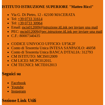
ISTITUTO ISTRUZIONE SUPERIORE "Matteo Ricci"
Via G. Di Pietro, 12 - 62100 MACERATA
Tel:
+39 0733 31614
Tel:
+39 0733 30964
Email:
mcis012009@istruzione.it
Link per inviare una mail
PEC:
mcis012009@pec.istruzione.it
Link per inviare una mail
C.F.: 80007340435
CODICE UNIVOCO UFFICIO: UF5K2F
Conto di Tesoreria Unica INTESA SANPAOLO: 46058
Conto di Tesoreria Unica BANCA D'ITALIA: 312793
CM ISTITUTO: MCIS012009
CM LICEI: MCPC01201L
CM TECNICI: MCTE012013
Seguici su
Facebook
Youtube
Instagram
Sezione Link Utili