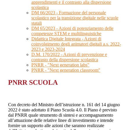
apprendimenti e il contrasto alla dispersione
scolastica
DM 66/2023 - Formazione del personale
scolastico per la transizione digitale nelle scuole
statali
DM 65/2023 - Azioni di potenziamento delle
competenze STEM e multilinguistiche
Didattica Digitale Integrata - Azioni di
coinvolgimento degli animatori digitali a.s. 2022-
2023 e 2023-2024
D.M. 170/2022 - Azioni di prevenzione e
contrasto della dispersione scolastica
PNRR - "Next generation labs"
PNRR - "Next generation classroom"
PNRR SCUOLA
Con decreto del Ministro dell’istruzione n. 161 del 14 giugno
2022 è stato adottato il Piano Scuola 4.0. Il Piano è previsto
dal PNRR quale strumento di sintesi e accompagnamento
all’attuazione delle relative linee di investimento e intende
fornire un supporto alle azioni che saranno realizzate