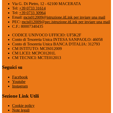
Via G. Di Pietro, 12 - 62100 MACERATA
Tel:
+39 0733 31614
Tel:
+39 0733 30964
Email:
mcis012009@istruzione.it
Link per inviare una mail
PEC:
mcis012009@pec.istruzione.it
Link per inviare una mail
C.F.: 80007340435
CODICE UNIVOCO UFFICIO: UF5K2F
Conto di Tesoreria Unica INTESA SANPAOLO: 46058
Conto di Tesoreria Unica BANCA D'ITALIA: 312793
CM ISTITUTO: MCIS012009
CM LICEI: MCPC01201L
CM TECNICI: MCTE012013
Seguici su
Facebook
Youtube
Instagram
Sezione Link Utili
Cookie policy
Note legali