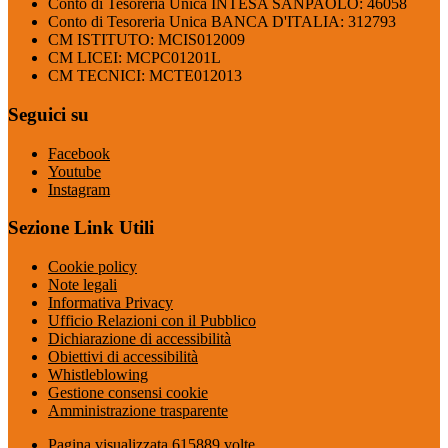
Conto di Tesoreria Unica INTESA SANPAOLO: 46058
Conto di Tesoreria Unica BANCA D'ITALIA: 312793
CM ISTITUTO: MCIS012009
CM LICEI: MCPC01201L
CM TECNICI: MCTE012013
Seguici su
Facebook
Youtube
Instagram
Sezione Link Utili
Cookie policy
Note legali
Informativa Privacy
Ufficio Relazioni con il Pubblico
Dichiarazione di accessibilità
Obiettivi di accessibilità
Whistleblowing
Gestione consensi cookie
Amministrazione trasparente
Pagina visualizzata
615889
volte