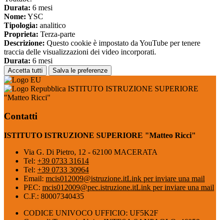
Durata:
6 mesi
Nome:
YSC
Tipologia:
analitico
Proprieta:
Terza-parte
Descrizione:
Questo cookie è impostato da YouTube per tenere
traccia delle visualizzazioni dei video incorporati.
Durata:
6 mesi
Accetta tutti
Salva le preferenze
ISTITUTO ISTRUZIONE SUPERIORE
"Matteo Ricci"
Contatti
ISTITUTO ISTRUZIONE SUPERIORE "Matteo Ricci"
Via G. Di Pietro, 12 - 62100 MACERATA
Tel:
+39 0733 31614
Tel:
+39 0733 30964
Email:
mcis012009@istruzione.it
Link per inviare una mail
PEC:
mcis012009@pec.istruzione.it
Link per inviare una mail
C.F.: 80007340435
CODICE UNIVOCO UFFICIO: UF5K2F