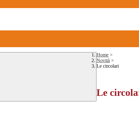
Home
>
Novità
>
Le circolari
Le circola