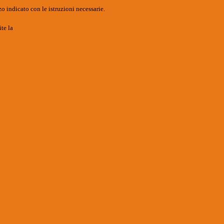
o indicato con le istruzioni necessarie.
ite la
Login Spaggiari