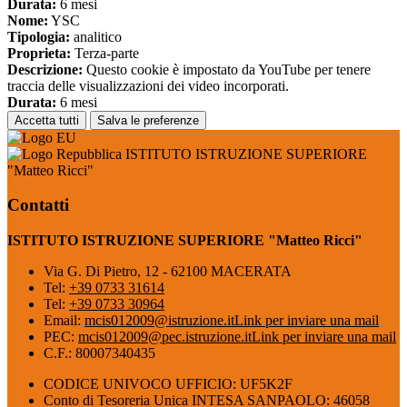
Durata:
6 mesi
Nome:
YSC
Tipologia:
analitico
Proprieta:
Terza-parte
Descrizione:
Questo cookie è impostato da YouTube per tenere
traccia delle visualizzazioni dei video incorporati.
Durata:
6 mesi
Accetta tutti
Salva le preferenze
ISTITUTO ISTRUZIONE SUPERIORE
"Matteo Ricci"
Contatti
ISTITUTO ISTRUZIONE SUPERIORE "Matteo Ricci"
Via G. Di Pietro, 12 - 62100 MACERATA
Tel:
+39 0733 31614
Tel:
+39 0733 30964
Email:
mcis012009@istruzione.it
Link per inviare una mail
PEC:
mcis012009@pec.istruzione.it
Link per inviare una mail
C.F.: 80007340435
CODICE UNIVOCO UFFICIO: UF5K2F
Conto di Tesoreria Unica INTESA SANPAOLO: 46058