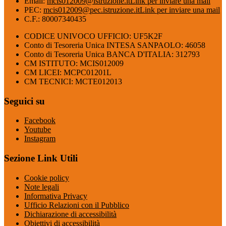
Email:
mcis012009@istruzione.it
Link per inviare una mail
PEC:
mcis012009@pec.istruzione.it
Link per inviare una mail
C.F.: 80007340435
CODICE UNIVOCO UFFICIO: UF5K2F
Conto di Tesoreria Unica INTESA SANPAOLO: 46058
Conto di Tesoreria Unica BANCA D'ITALIA: 312793
CM ISTITUTO: MCIS012009
CM LICEI: MCPC01201L
CM TECNICI: MCTE012013
Seguici su
Facebook
Youtube
Instagram
Sezione Link Utili
Cookie policy
Note legali
Informativa Privacy
Ufficio Relazioni con il Pubblico
Dichiarazione di accessibilità
Obiettivi di accessibilità