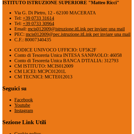
ISTITUTO ISTRUZIONE SUPERIORE "Matteo Ricci"
Via G. Di Pietro, 12 - 62100 MACERATA
Tel:
+39 0733 31614
Tel:
+39 0733 30964
Email:
mcis012009@istruzione.it
Link per inviare una mail
PEC:
mcis012009@pec.istruzione.it
Link per inviare una mail
C.F.: 80007340435
CODICE UNIVOCO UFFICIO: UF5K2F
Conto di Tesoreria Unica INTESA SANPAOLO: 46058
Conto di Tesoreria Unica BANCA D'ITALIA: 312793
CM ISTITUTO: MCIS012009
CM LICEI: MCPC01201L
CM TECNICI: MCTE012013
Seguici su
Facebook
Youtube
Instagram
Sezione Link Utili
Cookie policy