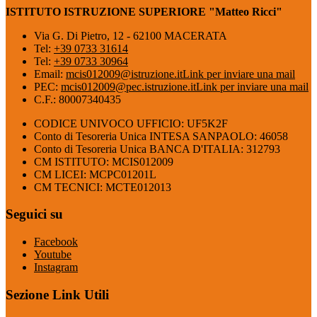
ISTITUTO ISTRUZIONE SUPERIORE "Matteo Ricci"
Via G. Di Pietro, 12 - 62100 MACERATA
Tel:
+39 0733 31614
Tel:
+39 0733 30964
Email:
mcis012009@istruzione.it
Link per inviare una mail
PEC:
mcis012009@pec.istruzione.it
Link per inviare una mail
C.F.: 80007340435
CODICE UNIVOCO UFFICIO: UF5K2F
Conto di Tesoreria Unica INTESA SANPAOLO: 46058
Conto di Tesoreria Unica BANCA D'ITALIA: 312793
CM ISTITUTO: MCIS012009
CM LICEI: MCPC01201L
CM TECNICI: MCTE012013
Seguici su
Facebook
Youtube
Instagram
Sezione Link Utili