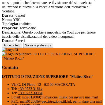
nei siti; può anche determinare se il visitatore del sito web sta
utilizzando la nuova o la vecchia versione dell'interfaccia di
Youtube.
Durata:
6 mesi
Nome:
YSC
Tipologia:
analitico
Proprieta:
Terza-parte
Descrizione:
Questo cookie è impostato da YouTube per tenere
traccia delle visualizzazioni dei video incorporati.
Durata:
6 mesi
Accetta tutti
Salva le preferenze
ISTITUTO ISTRUZIONE SUPERIORE
"Matteo Ricci"
Contatti
ISTITUTO ISTRUZIONE SUPERIORE "Matteo Ricci"
Via G. Di Pietro, 12 - 62100 MACERATA
Tel:
+39 0733 31614
Tel:
+39 0733 30964
Email:
mcis012009@istruzione.it
Link per inviare una mail
PEC:
mcis012009@pec.istruzione.it
Link per inviare una mail