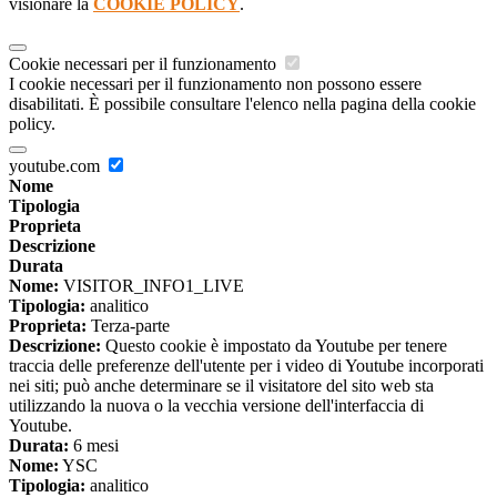
visionare la
COOKIE POLICY
.
Cookie necessari per il funzionamento
I cookie necessari per il funzionamento non possono essere
disabilitati. È possibile consultare l'elenco nella pagina della cookie
policy.
youtube.com
Nome
Tipologia
Proprieta
Descrizione
Durata
Nome:
VISITOR_INFO1_LIVE
Tipologia:
analitico
Proprieta:
Terza-parte
Descrizione:
Questo cookie è impostato da Youtube per tenere
traccia delle preferenze dell'utente per i video di Youtube incorporati
nei siti; può anche determinare se il visitatore del sito web sta
utilizzando la nuova o la vecchia versione dell'interfaccia di
Youtube.
Durata:
6 mesi
Nome:
YSC
Tipologia:
analitico