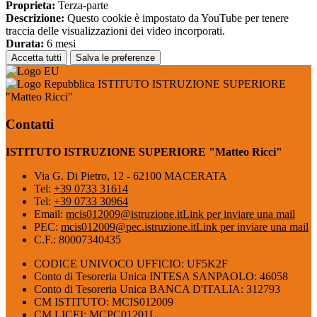
Proprieta:
Terza-parte
Descrizione:
Questo cookie è impostato da YouTube per tenere
traccia delle visualizzazioni dei video incorporati.
Durata:
6 mesi
Accetta tutti
Salva le preferenze
ISTITUTO ISTRUZIONE SUPERIORE
"Matteo Ricci"
Contatti
ISTITUTO ISTRUZIONE SUPERIORE "Matteo Ricci"
Via G. Di Pietro, 12 - 62100 MACERATA
Tel:
+39 0733 31614
Tel:
+39 0733 30964
Email:
mcis012009@istruzione.it
Link per inviare una mail
PEC:
mcis012009@pec.istruzione.it
Link per inviare una mail
C.F.: 80007340435
CODICE UNIVOCO UFFICIO: UF5K2F
Conto di Tesoreria Unica INTESA SANPAOLO: 46058
Conto di Tesoreria Unica BANCA D'ITALIA: 312793
CM ISTITUTO: MCIS012009
CM LICEI: MCPC01201L