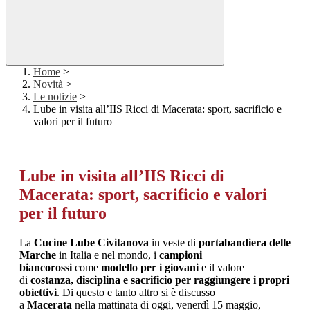
Home
>
Novità
>
Le notizie
>
Lube in visita all’IIS Ricci di Macerata: sport, sacrificio e
valori per il futuro
Lube in visita all’IIS Ricci di
Macerata: sport, sacrificio e valori
per il futuro
La
Cucine Lube Civitanova
in veste di
portabandiera delle
Marche
in Italia e nel mondo, i
campioni
biancorossi
come
modello per i giovani
e il valore
di
costanza, disciplina e sacrificio per raggiungere i propri
obiettivi
. Di questo e tanto altro si è discusso
a
Macerata
nella mattinata di oggi, venerdì 15 maggio,