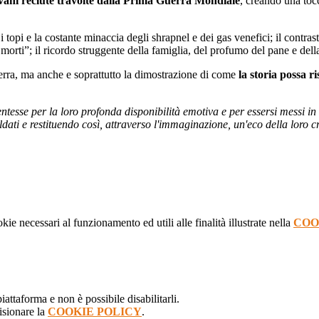
ovani reclute travolte dalla Prima Guerra Mondiale
, creando una toc
, i topi e la costante minaccia degli shrapnel e dei gas venefici; il contra
morti”; il ricordo struggente della famiglia, del profumo del pane e dell
erra, ma anche e soprattutto la dimostrazione di come
la storia possa r
entesse per la loro profonda disponibilità emotiva e per essersi messi in 
oldati e restituendo così, attraverso l'immaginazione, un'eco della loro 
kie necessari al funzionamento ed utili alle finalità illustrate nella
COO
attaforma e non è possibile disabilitarli.
isionare la
COOKIE POLICY
.