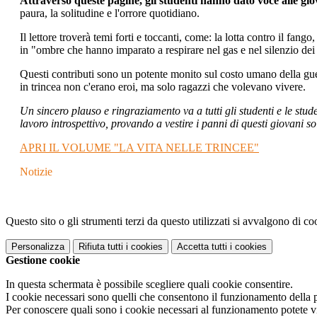
Attraverso queste pagine, gli studenti hanno dato voce alle gi
paura, la solitudine e l'orrore quotidiano.
Il lettore troverà temi forti e toccanti, come: la lotta contro il fango
in "ombre che hanno imparato a respirare nel gas e nel silenzio dei 
Questi contributi sono un potente monito sul costo umano della gu
in trincea non c'erano eroi, ma solo ragazzi che volevano vivere.
Un sincero plauso e ringraziamento va a tutti gli studenti e le stud
lavoro introspettivo, provando a vestire i panni di questi giovani s
APRI IL VOLUME "LA VITA NELLE TRINCEE"
Notizie
Questo sito o gli strumenti terzi da questo utilizzati si avvalgono di coo
Personalizza
Rifiuta tutti
i cookies
Accetta tutti
i cookies
Gestione cookie
In questa schermata è possibile scegliere quali cookie consentire.
I cookie necessari sono quelli che consentono il funzionamento della pi
Per conoscere quali sono i cookie necessari al funzionamento potete v