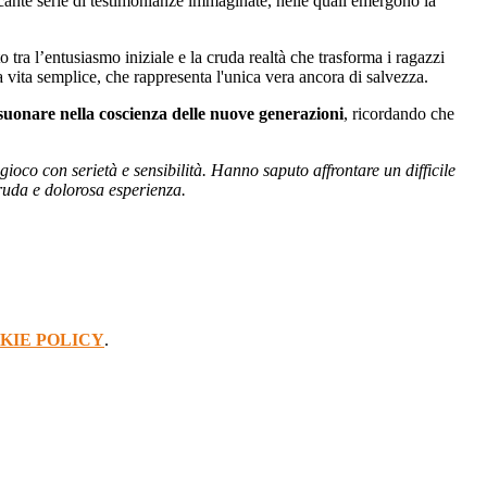
cante serie di testimonianze immaginate, nelle quali emergono la
sto tra l’entusiasmo iniziale e la cruda realtà che trasforma i ragazzi
a vita semplice, che rappresenta l'unica vera ancora di salvezza.
isuonare nella coscienza delle nuove generazioni
, ricordando che
gioco con serietà e sensibilità. Hanno saputo affrontare un difficile
cruda e dolorosa esperienza.
KIE POLICY
.