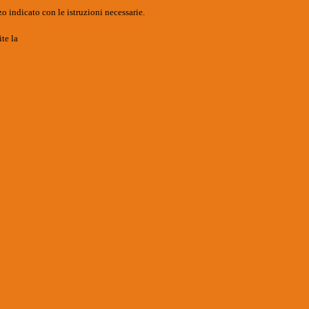
o indicato con le istruzioni necessarie.
ite la
Login Spaggiari