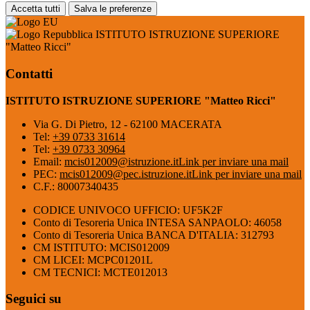
Accetta tutti
Salva le preferenze
ISTITUTO ISTRUZIONE SUPERIORE
"Matteo Ricci"
Contatti
ISTITUTO ISTRUZIONE SUPERIORE "Matteo Ricci"
Via G. Di Pietro, 12 - 62100 MACERATA
Tel:
+39 0733 31614
Tel:
+39 0733 30964
Email:
mcis012009@istruzione.it
Link per inviare una mail
PEC:
mcis012009@pec.istruzione.it
Link per inviare una mail
C.F.: 80007340435
CODICE UNIVOCO UFFICIO: UF5K2F
Conto di Tesoreria Unica INTESA SANPAOLO: 46058
Conto di Tesoreria Unica BANCA D'ITALIA: 312793
CM ISTITUTO: MCIS012009
CM LICEI: MCPC01201L
CM TECNICI: MCTE012013
Seguici su