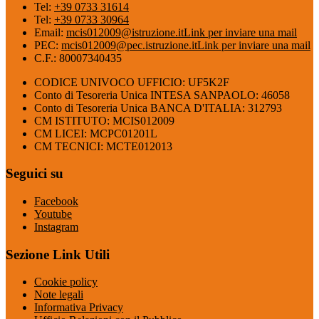
Tel:
+39 0733 31614
Tel:
+39 0733 30964
Email:
mcis012009@istruzione.it
Link per inviare una mail
PEC:
mcis012009@pec.istruzione.it
Link per inviare una mail
C.F.: 80007340435
CODICE UNIVOCO UFFICIO: UF5K2F
Conto di Tesoreria Unica INTESA SANPAOLO: 46058
Conto di Tesoreria Unica BANCA D'ITALIA: 312793
CM ISTITUTO: MCIS012009
CM LICEI: MCPC01201L
CM TECNICI: MCTE012013
Seguici su
Facebook
Youtube
Instagram
Sezione Link Utili
Cookie policy
Note legali
Informativa Privacy