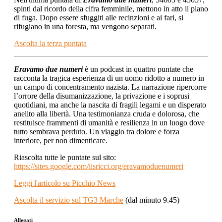
spinti dal ricordo della cifra femminile, mettono in atto il piano
di fuga. Dopo essere sfuggiti alle recinzioni e ai fari, si
rifugiano in una foresta, ma vengono separati.
Ascolta la terza puntata
Eravamo due numeri
è un podcast in quattro puntate che
racconta la tragica esperienza di un uomo ridotto a numero in
un campo di concentramento nazista. La narrazione ripercorre
l’orrore della disumanizzazione, la privazione e i soprusi
quotidiani, ma anche la nascita di fragili legami e un disperato
anelito alla libertà. Una testimonianza cruda e dolorosa, che
restituisce frammenti di umanità e resilienza in un luogo dove
tutto sembrava perduto. Un viaggio tra dolore e forza
interiore, per non dimenticare.
Riascolta tutte le puntate sul sito:
https://sites.google.com/iisricci.org/eravamoduenumeri
Leggi l'articolo su Picchio News
Ascolta il servizio sul TG3 Marche
(dal minuto 9.45)
Allegati