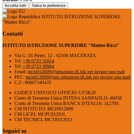
Accetta tutti
Salva le preferenze
ISTITUTO ISTRUZIONE SUPERIORE
"Matteo Ricci"
Contatti
ISTITUTO ISTRUZIONE SUPERIORE "Matteo Ricci"
Via G. Di Pietro, 12 - 62100 MACERATA
Tel:
+39 0733 31614
Tel:
+39 0733 30964
Email:
mcis012009@istruzione.it
Link per inviare una mail
PEC:
mcis012009@pec.istruzione.it
Link per inviare una mail
C.F.: 80007340435
CODICE UNIVOCO UFFICIO: UF5K2F
Conto di Tesoreria Unica INTESA SANPAOLO: 46058
Conto di Tesoreria Unica BANCA D'ITALIA: 312793
CM ISTITUTO: MCIS012009
CM LICEI: MCPC01201L
CM TECNICI: MCTE012013
Seguici su