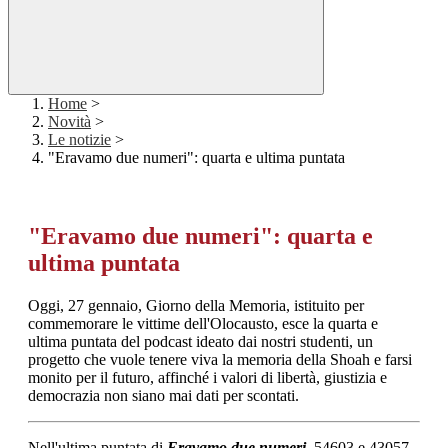
Home
>
Novità
>
Le notizie
>
"Eravamo due numeri": quarta e ultima puntata
"Eravamo due numeri": quarta e
ultima puntata
Oggi, 27 gennaio, Giorno della Memoria, istituito per
commemorare le vittime dell'Olocausto, esce la quarta e
ultima puntata del podcast ideato dai nostri studenti, un
progetto che vuole tenere viva la memoria della Shoah e farsi
monito per il futuro, affinché i valori di libertà, giustizia e
democrazia non siano mai dati per scontati.
Nell'
ultima puntata di
Eravamo due numeri
, 54603 e 43057,