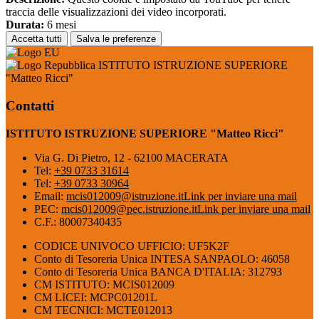
traccia delle visualizzazioni dei video incorporati.
Durata:
6 mesi
Accetta tutti
Salva le preferenze
ISTITUTO ISTRUZIONE SUPERIORE
"Matteo Ricci"
Contatti
ISTITUTO ISTRUZIONE SUPERIORE "Matteo Ricci"
Via G. Di Pietro, 12 - 62100 MACERATA
Tel:
+39 0733 31614
Tel:
+39 0733 30964
Email:
mcis012009@istruzione.it
Link per inviare una mail
PEC:
mcis012009@pec.istruzione.it
Link per inviare una mail
C.F.: 80007340435
CODICE UNIVOCO UFFICIO: UF5K2F
Conto di Tesoreria Unica INTESA SANPAOLO: 46058
Conto di Tesoreria Unica BANCA D'ITALIA: 312793
CM ISTITUTO: MCIS012009
CM LICEI: MCPC01201L
CM TECNICI: MCTE012013