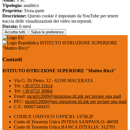
Nome:
YSC
Tipologia:
analitico
Proprieta:
Terza-parte
Descrizione:
Questo cookie è impostato da YouTube per tenere
traccia delle visualizzazioni dei video incorporati.
Durata:
6 mesi
Accetta tutti
Salva le preferenze
ISTITUTO ISTRUZIONE SUPERIORE
"Matteo Ricci"
Contatti
ISTITUTO ISTRUZIONE SUPERIORE "Matteo Ricci"
Via G. Di Pietro, 12 - 62100 MACERATA
Tel:
+39 0733 31614
Tel:
+39 0733 30964
Email:
mcis012009@istruzione.it
Link per inviare una mail
PEC:
mcis012009@pec.istruzione.it
Link per inviare una mail
C.F.: 80007340435
CODICE UNIVOCO UFFICIO: UF5K2F
Conto di Tesoreria Unica INTESA SANPAOLO: 46058
Conto di Tesoreria Unica BANCA D'ITALIA: 312793