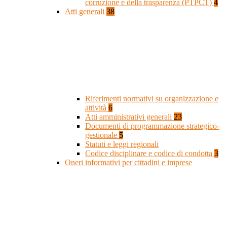
corruzione e della trasparenza (PTPCT)
4
Atti generali
38
Riferimenti normativi su organizzazione e
attività
6
Atti amministrativi generali
23
Documenti di programmazione strategico-
gestionale
5
Statuti e leggi regionali
Codice disciplinare e codice di condotta
3
Oneri informativi per cittadini e imprese