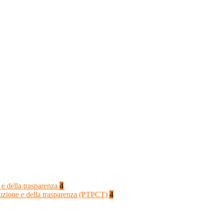
 e della trasparenza
4
rruzione e della trasparenza (PTPCT)
4