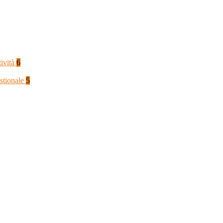
tività
6
stionale
5