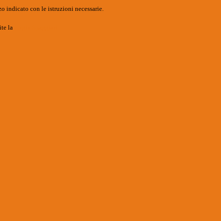
o indicato con le istruzioni necessarie.
ite la
Login Spaggiari