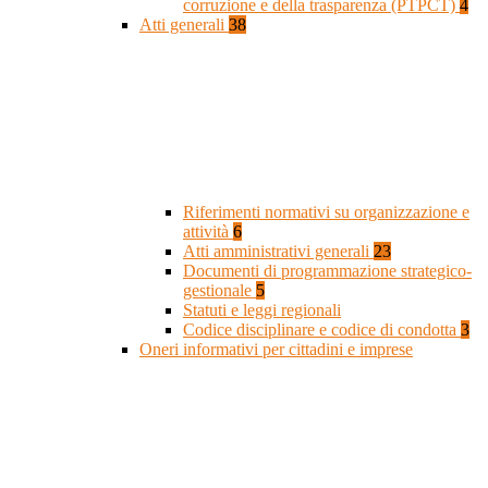
corruzione e della trasparenza (PTPCT)
4
Atti generali
38
Riferimenti normativi su organizzazione e
attività
6
Atti amministrativi generali
23
Documenti di programmazione strategico-
gestionale
5
Statuti e leggi regionali
Codice disciplinare e codice di condotta
3
Oneri informativi per cittadini e imprese