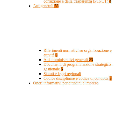
corruzione e della trasparenza (PTPCT)
4
Atti generali
38
Riferimenti normativi su organizzazione e
attività
6
Atti amministrativi generali
23
Documenti di programmazione strategico-
gestionale
5
Statuti e leggi regionali
Codice disciplinare e codice di condotta
3
Oneri informativi per cittadini e imprese