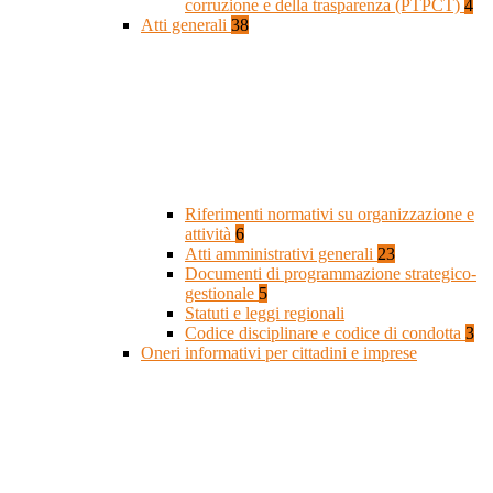
corruzione e della trasparenza (PTPCT)
4
Atti generali
38
Riferimenti normativi su organizzazione e
attività
6
Atti amministrativi generali
23
Documenti di programmazione strategico-
gestionale
5
Statuti e leggi regionali
Codice disciplinare e codice di condotta
3
Oneri informativi per cittadini e imprese