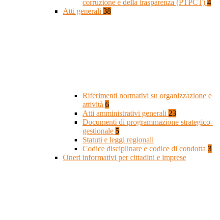
corruzione e della trasparenza (PTPCT)
4
Atti generali
38
Riferimenti normativi su organizzazione e
attività
6
Atti amministrativi generali
23
Documenti di programmazione strategico-
gestionale
5
Statuti e leggi regionali
Codice disciplinare e codice di condotta
3
Oneri informativi per cittadini e imprese