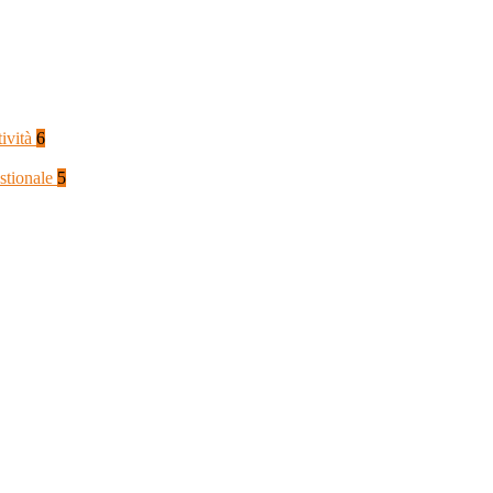
tività
6
stionale
5