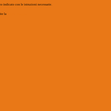
o indicato con le istruzioni necessarie.
ite la
Login Spaggiari