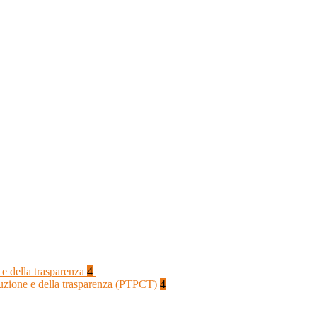
 e della trasparenza
4
rruzione e della trasparenza (PTPCT)
4