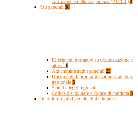
corruzione e della trasparenza (PTPCT)
4
Atti generali
38
Riferimenti normativi su organizzazione e
attività
6
Atti amministrativi generali
23
Documenti di programmazione strategico-
gestionale
5
Statuti e leggi regionali
Codice disciplinare e codice di condotta
3
Oneri informativi per cittadini e imprese