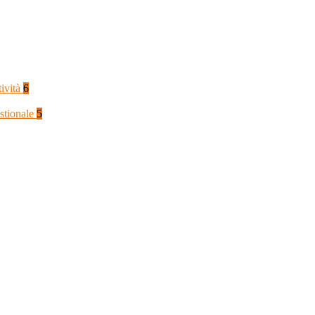
tività
6
stionale
5