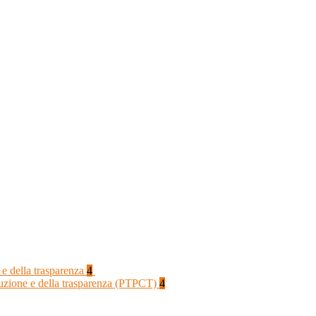
 e della trasparenza
4
rruzione e della trasparenza (PTPCT)
4