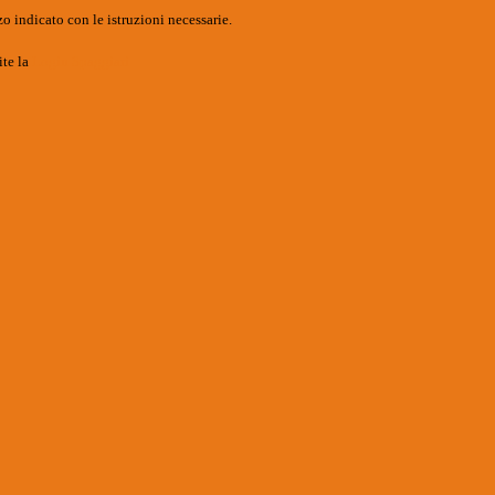
o indicato con le istruzioni necessarie.
ite la
Login Spaggiari