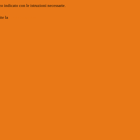
o indicato con le istruzioni necessarie.
ite la
Login Spaggiari