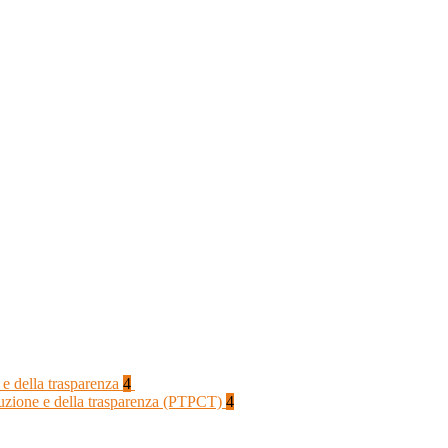
 e della trasparenza
4
rruzione e della trasparenza (PTPCT)
4