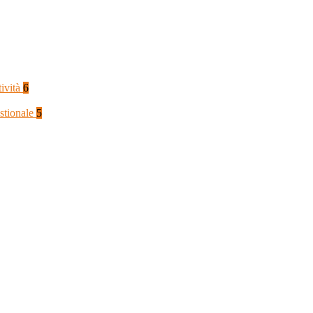
tività
6
stionale
5