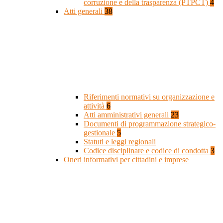
corruzione e della trasparenza (PTPCT)
4
Atti generali
38
Riferimenti normativi su organizzazione e
attività
6
Atti amministrativi generali
23
Documenti di programmazione strategico-
gestionale
5
Statuti e leggi regionali
Codice disciplinare e codice di condotta
3
Oneri informativi per cittadini e imprese