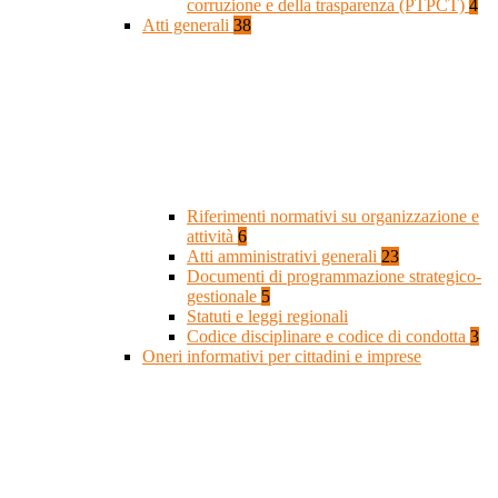
corruzione e della trasparenza (PTPCT)
4
Atti generali
38
Riferimenti normativi su organizzazione e
attività
6
Atti amministrativi generali
23
Documenti di programmazione strategico-
gestionale
5
Statuti e leggi regionali
Codice disciplinare e codice di condotta
3
Oneri informativi per cittadini e imprese