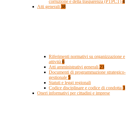
corruzione e della trasparenza (PTPCT)
4
Atti generali
38
Riferimenti normativi su organizzazione e
attività
6
Atti amministrativi generali
23
Documenti di programmazione strategico-
gestionale
5
Statuti e leggi regionali
Codice disciplinare e codice di condotta
3
Oneri informativi per cittadini e imprese