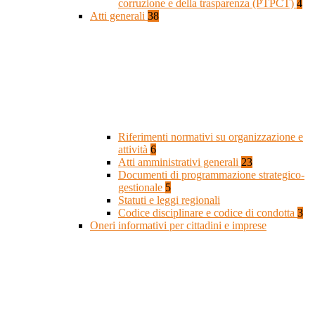
corruzione e della trasparenza (PTPCT)
4
Atti generali
38
Riferimenti normativi su organizzazione e
attività
6
Atti amministrativi generali
23
Documenti di programmazione strategico-
gestionale
5
Statuti e leggi regionali
Codice disciplinare e codice di condotta
3
Oneri informativi per cittadini e imprese