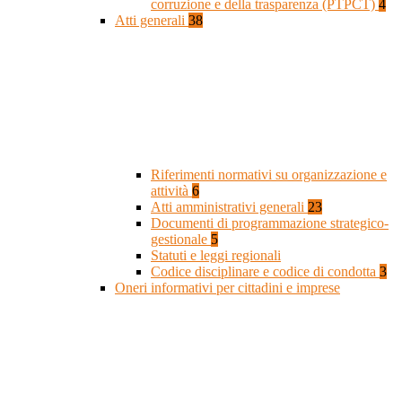
corruzione e della trasparenza (PTPCT)
4
Atti generali
38
Riferimenti normativi su organizzazione e
attività
6
Atti amministrativi generali
23
Documenti di programmazione strategico-
gestionale
5
Statuti e leggi regionali
Codice disciplinare e codice di condotta
3
Oneri informativi per cittadini e imprese