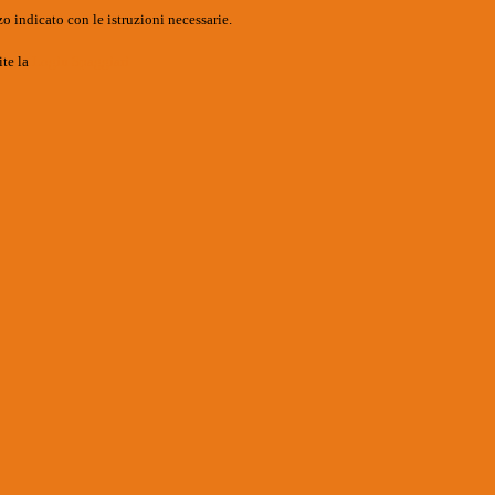
o indicato con le istruzioni necessarie.
ite la
Login Spaggiari