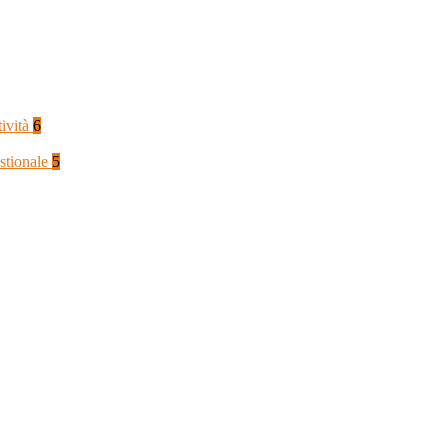
tività
6
stionale
5