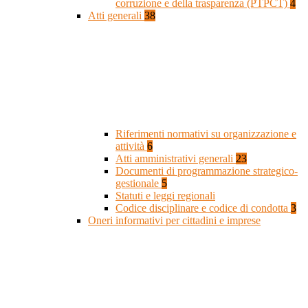
corruzione e della trasparenza (PTPCT)
4
Atti generali
38
Riferimenti normativi su organizzazione e
attività
6
Atti amministrativi generali
23
Documenti di programmazione strategico-
gestionale
5
Statuti e leggi regionali
Codice disciplinare e codice di condotta
3
Oneri informativi per cittadini e imprese