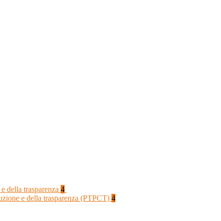
 e della trasparenza
4
rruzione e della trasparenza (PTPCT)
4