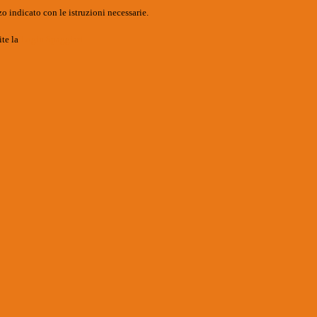
o indicato con le istruzioni necessarie.
ite la
Login Spaggiari