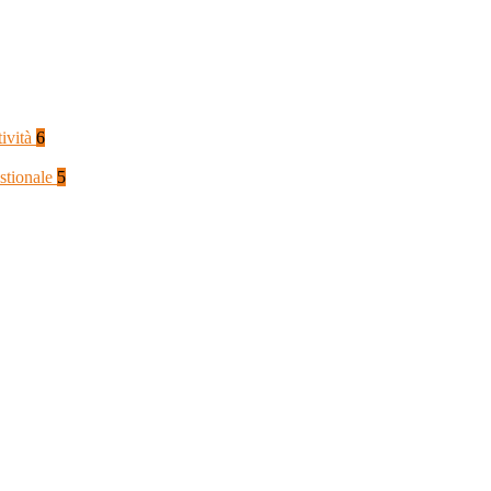
tività
6
stionale
5