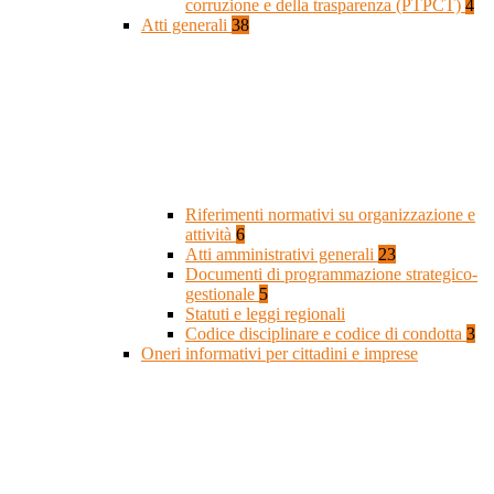
corruzione e della trasparenza (PTPCT)
4
Atti generali
38
Riferimenti normativi su organizzazione e
attività
6
Atti amministrativi generali
23
Documenti di programmazione strategico-
gestionale
5
Statuti e leggi regionali
Codice disciplinare e codice di condotta
3
Oneri informativi per cittadini e imprese