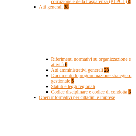
corruzione e della trasparenza (PTPCT)
4
Atti generali
38
Riferimenti normativi su organizzazione e
attività
6
Atti amministrativi generali
23
Documenti di programmazione strategico-
gestionale
5
Statuti e leggi regionali
Codice disciplinare e codice di condotta
3
Oneri informativi per cittadini e imprese